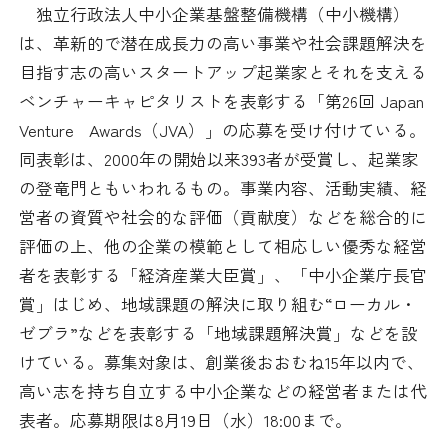
日本商工会議所とは
独立行政法人中小企業基盤整備機構（中小機構）
検定試験
は、革新的で潜在成長力の高い事業や社会課題解決を
調査・研究
組織概要
目指す志の高いスタートアップ起業家とそれを支える
ビジネス交流
ベンチャーキャピタリストを表彰する「第26回 Japan
役員紹介
Venture Awards（JVA）」の応募を受け付けている。
海外ビジネス・貿易証明
同表彰は、2000年の開始以来393者が受賞し、起業家
日商のあゆみ
の登竜門ともいわれるもの。事業内容、活動実績、経
情報提供・広報
営者の資質や社会的な評価（貢献度）などを総合的に
委員会・専門委員会
評価の上、他の企業の模範として相応しい優秀な経営
その他サービス
者を表彰する「経済産業大臣賞」、「中小企業庁長官
青年部・女性会
賞」はじめ、地域課題の解決に取り組む“ローカル・
ゼブラ”などを表彰する「地域課題解決賞」などを設
日商創立100周年宣言
けている。募集対象は、創業後おおむね15年以内で、
高い志を持ち自立する中小企業などの経営者または代
情報公開
表者。応募期限は8月19日（水）18:00まで。