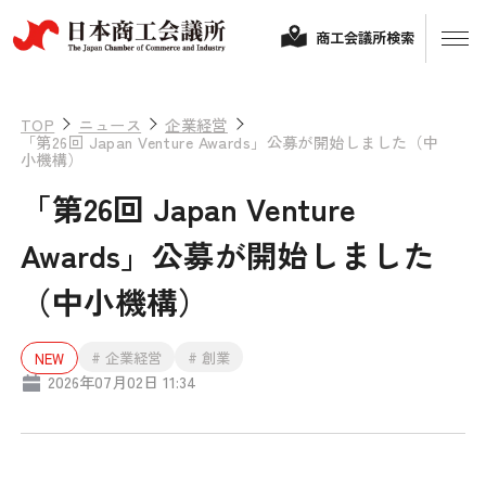
商工会議所検索
TOP
ニュース
企業経営
「第26回 Japan Venture Awards」公募が開始しました（中
小機構）
「第26回 Japan Venture
Awards」公募が開始しました
（中小機構）
経営相談
# 企業経営
# 創業
NEW
2026年07月02日 11:34
融資制度・補助金
会頭コメント
保険・共済
政策提言