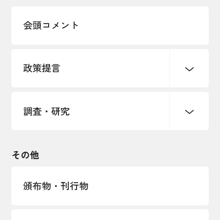
多様な人材の活躍推進
会頭コメント
各種制度・助成金
パートナーシップ構築宣言
政策提言
海外情報レポート
経済ミッション
海外展開イニシアティブ
調査・研究
中小企業経営
雇用・労働・社会保障
安全保障貿易管理・技術流出防止に関す
るコラム
観光振興・まちづくり
輸出管理体制構築支援
国土強靭化・社会基盤整備・震災復興
その他
LOBO調査
その他調査
経営者保証に関するガイドライン
頒布物・刊行物