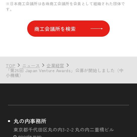
※日本商工会議所は各地商工会議所を会員として組織された団体で
す。
商工会議所を検索
TOP
ニュース
企業経営
「第26回 Japan Venture Awards」公募が開始しました（中
小機構）
丸の内事務所
東京都千代田区丸の内3-2-2 丸の内二重橋ビル
google map