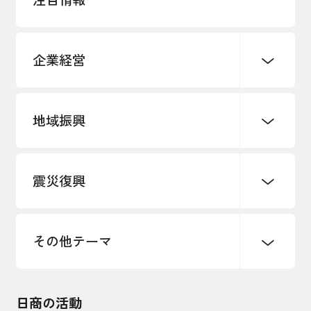
企業経営
地域振興
創業
知的財産
販路開拓・拡大
デジタル化・DX推進
震災復興
事業承継・引継ぎ支援
まちづくり
観光振興
ものづくり
価格転嫁・取引適正化
税制
地域ブランド
その他地域振興
雇用・労働・人材確保
その他テーマ
令和６年能登半島地震関連
エネルギー・環境
輸入・輸出
東日本大震災関連
海外展開
その他中小企業経営
日商の活動
インボイス制度