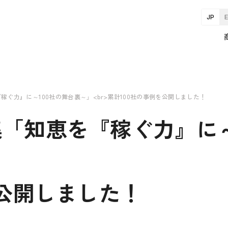
JP
ぐ力』に～100社の舞台裏～」<br>累計100社の事例を公開しました！
「知恵を『稼ぐ力』に～
を公開しました！