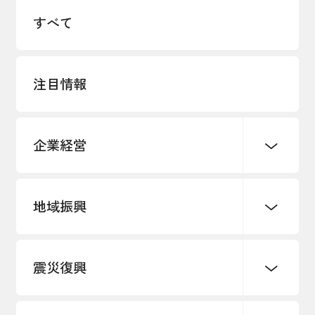
すべて
注目情報
企業経営
地域振興
創業
知的財産
販路開拓・拡大
デジタル化・DX推進
震災復興
事業承継・引継ぎ支援
まちづくり
観光振興
ものづくり
価格転嫁・取引適正化
税制
地域ブランド
その他地域振興