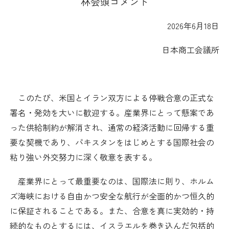
林会頭コメント
日本商工会議所とは
検定試験
調査・研究
2026
年
6
月
18
日
組織概要
ビジネス交流
日本商工会議所
役員紹介
海外ビジネス・貿易証明
日商のあゆみ
このたび、米国とイラン双方による停戦合意の正式な
情報提供・広報
署名・発効を大いに歓迎する。産業界にとって懸案であ
委員会・専門委員会
った供給制約が解消され、通常の経済活動に回帰する重
その他サービス
要な契機であり、パキスタンをはじめとする国際社会の
青年部・女性会
粘り強い外交努力に深く敬意を表する。
産業界にとって最重要なのは、国際法に則り、ホルム
日商創立100周年宣言
ズ海峡における自由かつ安全な航行が全面的かつ恒久的
に保証されることである。また、合意を真に実効的・持
情報公開
続的なものとするには、イスラエルを巻き込んだ包括的