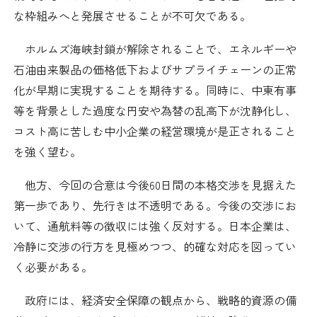
な枠組みへと発展させることが不可欠である。
採用情報
ホルムズ海峡封鎖が解除されることで、エネルギーや
アクセス
石油由来製品の価格低下およびサプライチェーンの正常
化が早期に実現することを期待する。同時に、中東有事
所信
等を背景とした過度な円安や為替の乱高下が沈静化し、
コスト高に苦しむ中小企業の経営環境が是正されること
を強く望む。
他方、今回の合意は今後
60
日間の本格交渉を見据えた
第一歩であり、先行きは不透明である。今後の交渉にお
いて、通航料等の徴収には強く反対する。日本企業は、
冷静に交渉の行方を見極めつつ、的確な対応を図ってい
く必要がある。
政府には、経済安全保障の観点から、戦略的資源の備