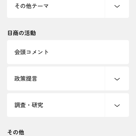
雇用・労働・人材確保
その他テーマ
令和６年能登半島地震関連
エネルギー・環境
輸入・輸出
東日本大震災関連
海外展開
その他中小企業経営
日商の活動
インボイス制度
多様な人材の活躍推進
会頭コメント
各種制度・助成金
パートナーシップ構築宣言
政策提言
海外情報レポート
経済ミッション
海外展開イニシアティブ
調査・研究
中小企業経営
雇用・労働・社会保障
安全保障貿易管理・技術流出防止に関す
るコラム
観光振興・まちづくり
輸出管理体制構築支援
国土強靭化・社会基盤整備・震災復興
その他
LOBO調査
その他調査