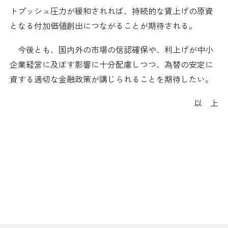
トプッシュ圧力が緩和されれば、持続的な賃上げの原資
採用情報
となる付加価値創出につながることが期待される。
アクセス
今後とも、国内外の市場の信認確保や、利上げが中小
企業経営に及ぼす影響に十分配慮しつつ、為替の安定に
所信
資する適切な金融政策が講じられることを期待したい。
以 上