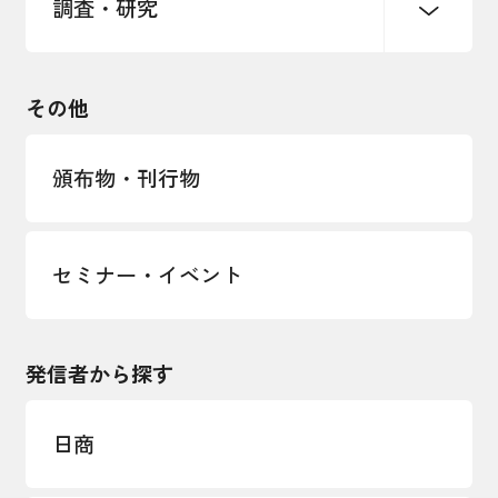
調査・研究
中小企業経営
雇用・労働・社会保障
安全保障貿易管理・技術流出防止に関す
るコラム
観光振興・まちづくり
輸出管理体制構築支援
国土強靭化・社会基盤整備・震災復興
その他
LOBO調査
その他調査
経営者保証に関するガイドライン
頒布物・刊行物
セミナー・イベント
発信者から探す
日商