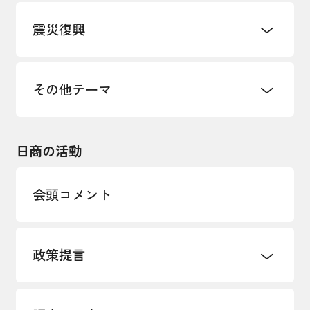
デジタル化・DX推進
震災復興
事業承継・引継ぎ支援
まちづくり
観光振興
ものづくり
価格転嫁・取引適正化
税制
地域ブランド
その他地域振興
雇用・労働・人材確保
その他テーマ
令和６年能登半島地震関連
エネルギー・環境
輸入・輸出
東日本大震災関連
海外展開
その他中小企業経営
日商の活動
インボイス制度
多様な人材の活躍推進
会頭コメント
各種制度・助成金
パートナーシップ構築宣言
政策提言
海外情報レポート
経済ミッション
海外展開イニシアティブ