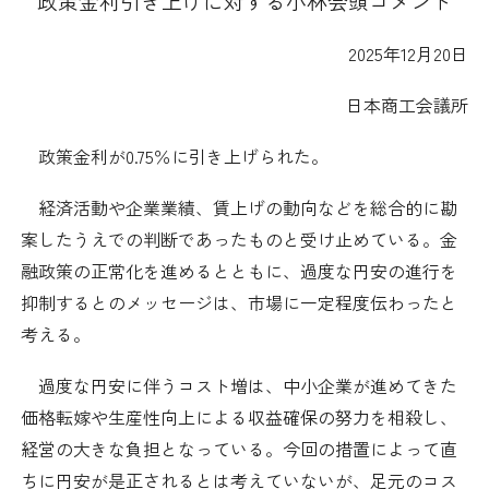
政策金利引き上げに対する小林会頭コメント
日本商工会議所とは
検定試験
調査・研究
2025
年
12
月
20
日
組織概要
ビジネス交流
日本商工会議所
役員紹介
海外ビジネス・貿易証明
政策金利が
0.75
％に引き上げられた。
日商のあゆみ
経済活動や企業業績、賃上げの動向などを総合的に勘
情報提供・広報
案したうえでの判断であったものと受け止めている。金
委員会・専門委員会
融政策の正常化を進めるとともに、過度な円安の進行を
その他サービス
抑制するとのメッセージは、市場に一定程度伝わったと
青年部・女性会
考える。
過度な円安に伴うコスト増は、中小企業が進めてきた
日商創立100周年宣言
価格転嫁や生産性向上による収益確保の努力を相殺し、
経営の大きな負担となっている。今回の措置によって直
情報公開
ちに円安が是正されるとは考えていないが、足元のコス