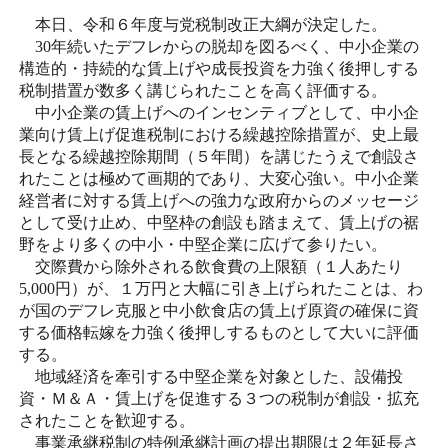
採用情報
本日、令和６年度与党税制改正大綱が決定した。
30
年続いたデフレからの脱却を図るべく、中小企業の
構造的・持続的な賃上げや成長投資を力強く後押しする
アクセス
税制措置が数多く講じられたことを高く評価する。
中小企業の賃上げへのインセンティブとして、中小企
業向け賃上げ促進税制における繰越控除措置が、史上最
所信
長となる繰越控除期間（５年間）を講じたうえで創設さ
れたことは極めて画期的であり、大変心強い。中小企業
経営者に対する賃上げへの強力な政府からのメッセージ
として受け止め、中堅枠の創設も踏まえて、賃上げの裾
野をより多くの中小・中堅企業に広げて参りたい。
交際費から除外される飲食費の上限額（１人あたり
5,000
円）が、１万円と大幅に引き上げられたことは、わ
が国のデフレ克服と中小飲食店の賃上げ原資の確保に資
する価格転嫁を力強く後押しするものとして大いに評価
する。
地域経済を牽引する中堅企業を対象とした、設備投
資・Ｍ＆Ａ・賃上げを促進する３つの税制が創設・拡充
されたことを歓迎する。
事業承継税制の特例承継計画の提出期限は２年延長さ