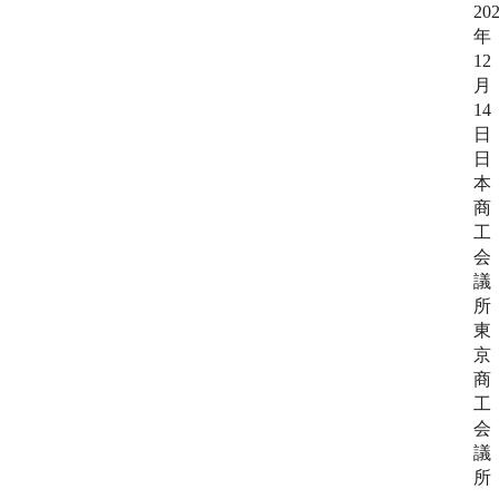
日本商工会議所とは
20
検定試験
年
調査・研究
12
組織概要
月
ビジネス交流
14
日
役員紹介
海外ビジネス・貿易証明
日
本
日商のあゆみ
商
情報提供・広報
工
会
委員会・専門委員会
その他サービス
議
所
東
青年部・女性会
京
商
日商創立100周年宣言
工
会
議
情報公開
所