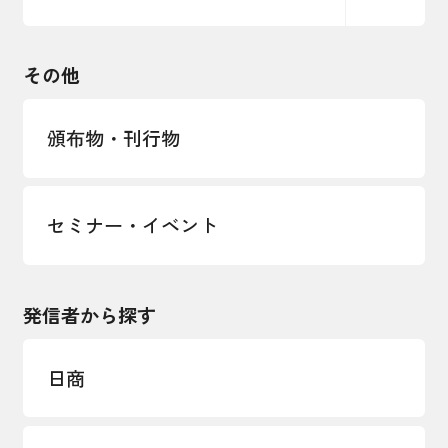
るコラム
観光振興・まちづくり
輸出管理体制構築支援
国土強靭化・社会基盤整備・震災復興
その他
LOBO調査
その他調査
経営者保証に関するガイドライン
頒布物・刊行物
セミナー・イベント
発信者から探す
日商