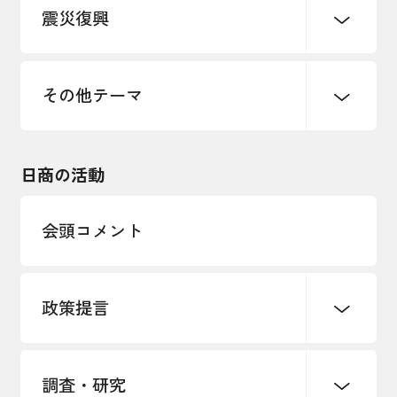
震災復興
事業承継・引継ぎ支援
まちづくり
観光振興
ものづくり
価格転嫁・取引適正化
税制
地域ブランド
その他地域振興
雇用・労働・人材確保
その他テーマ
令和６年能登半島地震関連
エネルギー・環境
輸入・輸出
東日本大震災関連
海外展開
その他中小企業経営
日商の活動
インボイス制度
多様な人材の活躍推進
会頭コメント
各種制度・助成金
パートナーシップ構築宣言
政策提言
海外情報レポート
経済ミッション
海外展開イニシアティブ
調査・研究
中小企業経営
雇用・労働・社会保障
安全保障貿易管理・技術流出防止に関す