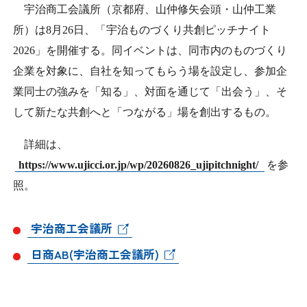
日本商工会議所とは
宇治商工会議所（京都府、山仲修矢会頭・山仲工業
検定試験
所）は
8
月
26
日、「宇治ものづくり共創ピッチナイト
調査・研究
組織概要
2026
」を開催する。同イベントは、同市内のものづくり
ビジネス交流
企業を対象に、自社を知ってもらう場を設定し、参加企
役員紹介
業同士の強みを「知る」、対面を通じて「出会う」、そ
海外ビジネス・貿易証明
して新たな共創へと「つながる」場を創出するもの。
日商のあゆみ
情報提供・広報
詳細は、
委員会・専門委員会
https://www.ujicci.or.jp/wp/20260826_ujipitchnight/
を参
その他サービス
照。
青年部・女性会
宇治商工会議所
日商創立100周年宣言
日商AB(宇治商工会議所)
情報公開