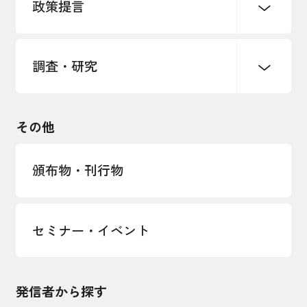
政策提言
海外情報レポート
経済ミッション
海外展開イニシアティブ
調査・研究
中小企業経営
雇用・労働・社会保障
安全保障貿易管理・技術流出防止に関す
るコラム
観光振興・まちづくり
輸出管理体制構築支援
国土強靭化・社会基盤整備・震災復興
その他
LOBO調査
その他調査
経営者保証に関するガイドライン
頒布物・刊行物
セミナー・イベント
発信者から探す