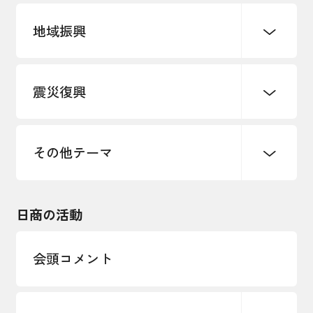
地域振興
創業
知的財産
販路開拓・拡大
デジタル化・DX推進
震災復興
事業承継・引継ぎ支援
まちづくり
観光振興
ものづくり
価格転嫁・取引適正化
税制
地域ブランド
その他地域振興
雇用・労働・人材確保
その他テーマ
令和６年能登半島地震関連
エネルギー・環境
輸入・輸出
東日本大震災関連
海外展開
その他中小企業経営
日商の活動
インボイス制度
多様な人材の活躍推進
会頭コメント
各種制度・助成金
パートナーシップ構築宣言