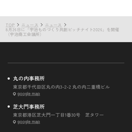
TOP
ニュース
ニュース
8月26日に「宇治ものづくり共創ピッチナイト2026」を開催
（宇治商工会議所）
丸の内事務所
東京都千代田区丸の内3-2-2 丸の内二重橋ビル
google map
芝大門事務所
東京都港区芝大門一丁目1番30号 芝タワー
google map