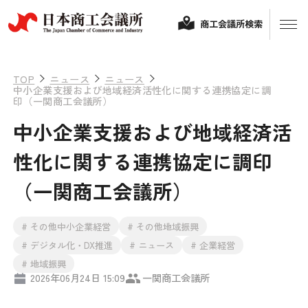
商工会議所検索
TOP
ニュース
ニュース
中小企業支援および地域経済活性化に関する連携協定に調
印（一関商工会議所）
中小企業支援および地域経済活
性化に関する連携協定に調印
（一関商工会議所）
経営相談
# その他中小企業経営
# その他地域振興
融資制度・補助金
# デジタル化・DX推進
# ニュース
# 企業経営
会頭コメント
# 地域振興
2026年06月24日 15:09
一関商工会議所
保険・共済
政策提言