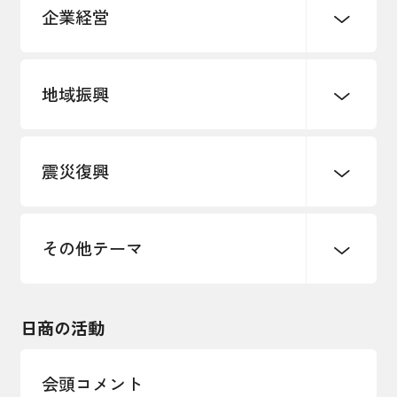
企業経営
地域振興
創業
知的財産
販路開拓・拡大
デジタル化・DX推進
震災復興
事業承継・引継ぎ支援
まちづくり
観光振興
ものづくり
価格転嫁・取引適正化
税制
地域ブランド
その他地域振興
雇用・労働・人材確保
その他テーマ
令和６年能登半島地震関連
エネルギー・環境
輸入・輸出
東日本大震災関連
海外展開
その他中小企業経営
日商の活動
インボイス制度
多様な人材の活躍推進
会頭コメント