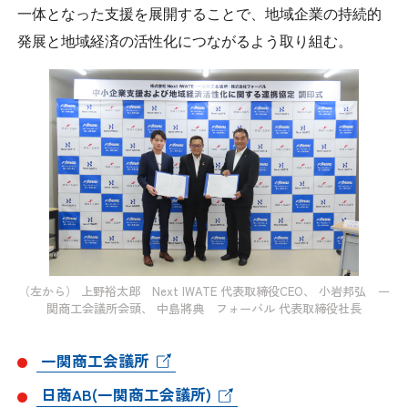
一体となった支援を展開することで、地域企業の持続的
採用情報
発展と地域経済の活性化につながるよう取り組む。
アクセス
所信
（左から） 上野裕太郎 Next IWATE 代表取締役CEO、 小岩邦弘 一
関商工会議所会頭、 中島將典 フォーバル 代表取締役社長
一関商工会議所
日商AB(一関商工会議所)