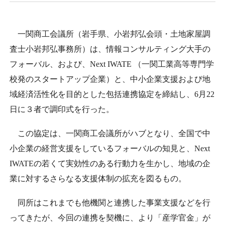
日本商工会議所とは
検定試験
調査・研究
組織概要
一関商工会議所（岩手県、小岩邦弘会頭・土地家屋調
ビジネス交流
査士小岩邦弘事務所）は、情報コンサルティング大手の
役員紹介
フォーバル、および、
Next IWATE
（一関工業高等専門学
海外ビジネス・貿易証明
校発のスタートアップ企業）と、中小企業支援および地
日商のあゆみ
域経済活性化を目的とした包括連携協定を締結し、
6
月
22
情報提供・広報
日に３者で調印式を行った。
委員会・専門委員会
その他サービス
この協定は、一関商工会議所がハブとなり、全国で中
小企業の経営支援をしているフォーバルの知見と、
Next
青年部・女性会
IWATE
の若くて実効性のある行動力を生かし、地域の企
業に対するさらなる支援体制の拡充を図るもの。
日商創立100周年宣言
同所はこれまでも他機関と連携した事業支援などを行
情報公開
ってきたが、今回の連携を契機に、より「産学官金」が