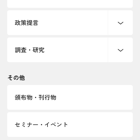
各種制度・助成金
パートナーシップ構築宣言
政策提言
海外情報レポート
経済ミッション
海外展開イニシアティブ
調査・研究
中小企業経営
雇用・労働・社会保障
安全保障貿易管理・技術流出防止に関す
るコラム
観光振興・まちづくり
輸出管理体制構築支援
国土強靭化・社会基盤整備・震災復興
その他
LOBO調査
その他調査
経営者保証に関するガイドライン
頒布物・刊行物
セミナー・イベント