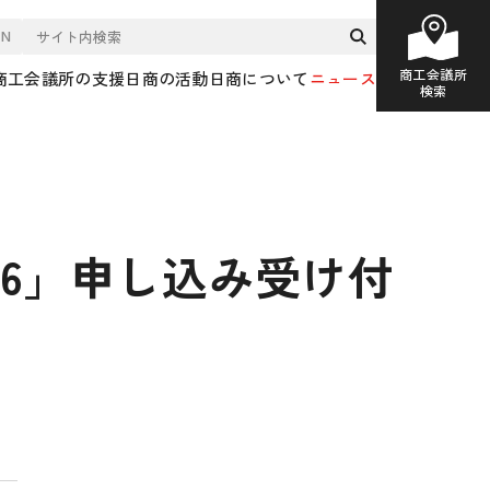
EN
商工会議所
商工会議所の支援
日商の活動
日商について
ニュース
検索
26」申し込み受け付