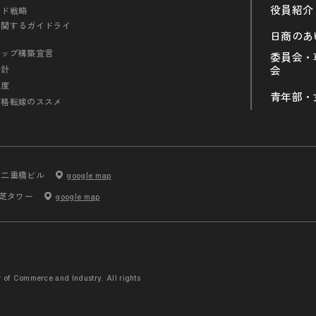
役員紹介
ンド戦略
に関するガイドライ
日商のあ
シップ構築宣言
委員会・
会計
会
制度
青年部・
価格転嫁のススメ
内二重橋ビル
google map
 芝タワー
google map
r of Commerce and
Industry. All rights