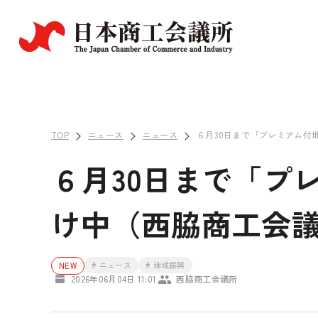
TOP
ニュース
ニュース
６月30日まで「プレミアム付
６月30日まで「プ
け中（西脇商工会
# ニュース
# 地域振興
NEW
2026年06月04日 11:01
西脇商工会議所