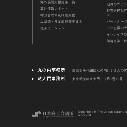
海外展開支援施策一覧
地域のブラ
海外情報レポート
経営者保証
ン
輸出管理体制構築支援
パートナー
二国間・多国間経済委員会
中小企業の
経済ミッション
インボイス
価格交渉・
丸の内事務所
東京都千代田区丸の内3-2-2 丸の
芝大門事務所
東京都港区芝大門一丁目1番30号
Copyright © The Japan Chambe
reserved.