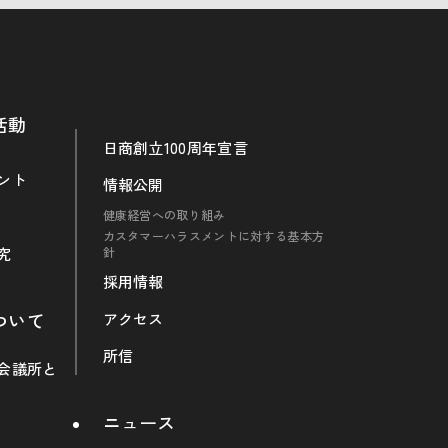
活動
日商創立100周年宣言
ント
情報公開
健康経営への取り組み
カスタマーハラスメントに対する基本方
究
針
採用情報
ついて
アクセス
所信
会議所と
ニュース