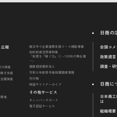
日商の
・広報
被災中小企業復興支援リース補助事業
会頭コメ
知的財産活用事例集
「知恵を『稼ぐ力』に～100社の舞台裏
政策提言
～」
調査・研
健康経営優良法人
DX推進
令和６年能登半島地震関連情報
引継ぎ支援
刊行物
の活躍推進
日商に
特設サイトアーカイブ
その他サービス
日本商工
・環境
チェンバーズカード
は
電子認証サービス
組織概要