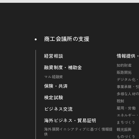
商工会議所の支援
経営相談
情報提供
知的財産
融資制度・補助金
販路開拓
マル経融資
デジタル化・
保険・共済
事業承継・
多様な人材
検定試験
税制
雇用・労働
ビジネス交流
エネルギー
海外ビジネス・貿易証明
まちづくり
海外展開イニシアティブに基づく情報提
観光振興
供
ものづくり