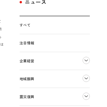
ニュース
て
すべて
用
も
注目情報
間は
企業経営
創業
知的財産
地域振興
販路開拓・拡大
デジタル化・DX推進
まちづくり
観光振興
震災復興
事業承継・引継ぎ支援
ものづくり
地域ブランド