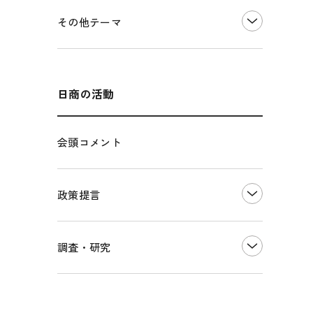
価格転嫁・取引適正化
税制
その他地域振興
令和６年能登半島地震関連
その他テーマ
雇用・労働・人材確保
東日本大震災関連
エネルギー・環境
輸入・輸出
インボイス制度
海外展開
その他中小企業経営
多様な人材の活躍推進
日商の活動
各種制度・助成金
パートナーシップ構築宣言
会頭コメント
海外情報レポート
経済ミッション
海外展開イニシアティブ
政策提言
安全保障貿易管理・技術流出防止に関す
るコラム
中小企業経営
調査・研究
輸出管理体制構築支援
雇用・労働・社会保障
経営者保証に関するガイドライン
観光振興・まちづくり
LOBO調査
その他調査
国土強靭化・社会基盤整備・震災復興