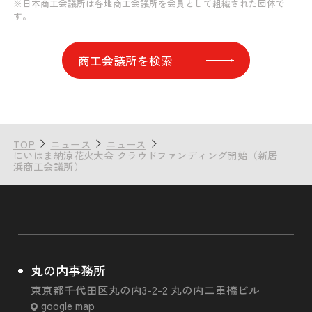
※日本商工会議所は各地商工会議所を会員として組織された団体で
す。
商工会議所を検索
TOP
ニュース
ニュース
にいはま納涼花火大会 クラウドファンディング開始（新居
浜商工会議所）
丸の内事務所
東京都千代田区丸の内3-2-2 丸の内二重橋ビル
google map