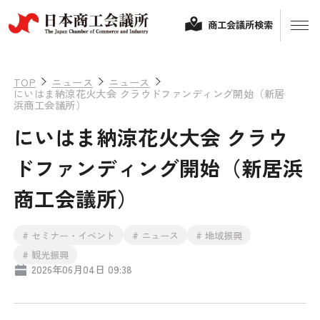
商工会議所検索
TOP
ニュース
ニュース
にいはま納涼花火大会 クラウドファンディング開始（新居
浜商工会議所）
にいはま納涼花火大会 クラウ
ドファンディング開始（新居浜
商工会議所）
経営相談
# セミナー・イベント
# ニュース
# 地域振興
融資制度・補助金
# 観光振興
2026年06月04日 09:38
会頭コメント
保険・共済
政策提言