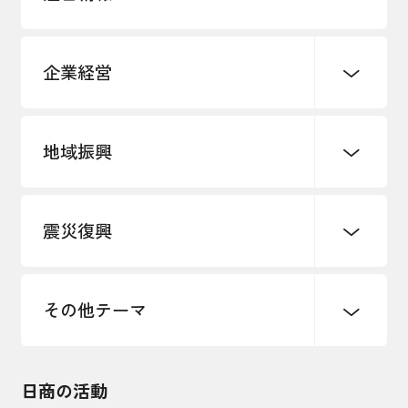
企業経営
地域振興
創業
知的財産
販路開拓・拡大
デジタル化・DX推進
震災復興
事業承継・引継ぎ支援
まちづくり
観光振興
ものづくり
価格転嫁・取引適正化
税制
地域ブランド
その他地域振興
雇用・労働・人材確保
その他テーマ
令和６年能登半島地震関連
エネルギー・環境
輸入・輸出
東日本大震災関連
海外展開
その他中小企業経営
日商の活動
インボイス制度