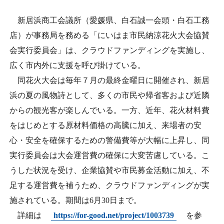
日本商工会議所とは
検定試験
新居浜商工会議所（愛媛県、白石誠一会頭・白石工務
調査・研究
組織概要
店）が事務局を務める「にいはま市民納涼花火大会協賛
ビジネス交流
会実行委員会」は、クラウドファンディングを実施し、
役員紹介
広く市内外に支援を呼び掛けている。
海外ビジネス・貿易証明
同花火大会は毎年７月の最終金曜日に開催され、新居
日商のあゆみ
浜の夏の風物詩として、多くの市民や帰省客および近隣
情報提供・広報
からの観光客が楽しんでいる。一方、近年、花火材料費
委員会・専門委員会
をはじめとする原材料価格の高騰に加え、来場者の安
その他サービス
心・安全を確保するための警備費等が大幅に上昇し、同
青年部・女性会
実行委員会は大会運営費の確保に大変苦慮している。こ
うした状況を受け、企業協賛や市民募金活動に加え、不
日商創立100周年宣言
足する運営費を補うため、クラウドファンディングが実
施されている。期間は
6
月
30
日まで。
情報公開
詳細は
https://for-good.net/project/1003739
を参