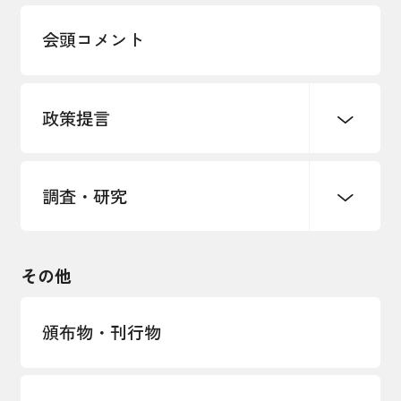
多様な人材の活躍推進
会頭コメント
各種制度・助成金
パートナーシップ構築宣言
政策提言
海外情報レポート
経済ミッション
海外展開イニシアティブ
調査・研究
中小企業経営
雇用・労働・社会保障
安全保障貿易管理・技術流出防止に関す
るコラム
観光振興・まちづくり
輸出管理体制構築支援
国土強靭化・社会基盤整備・震災復興
その他
LOBO調査
その他調査
経営者保証に関するガイドライン
頒布物・刊行物