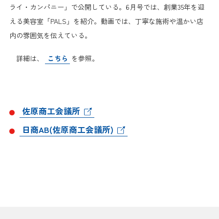
日本商工会議所とは
ライ・カンパニー」で公開している。6月号では、創業35年を迎
検定試験
える美容室「PALS」を紹介。動画では、丁寧な施術や温かい店
調査・研究
組織概要
内の雰囲気を伝えている。
ビジネス交流
詳細は、
こちら
を参照。
役員紹介
海外ビジネス・貿易証明
日商のあゆみ
情報提供・広報
佐原商工会議所
委員会・専門委員会
その他サービス
日商AB(佐原商工会議所)
青年部・女性会
日商創立100周年宣言
情報公開