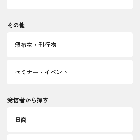
るコラム
観光振興・まちづくり
輸出管理体制構築支援
国土強靭化・社会基盤整備・震災復興
その他
LOBO調査
その他調査
経営者保証に関するガイドライン
頒布物・刊行物
セミナー・イベント
発信者から探す
日商