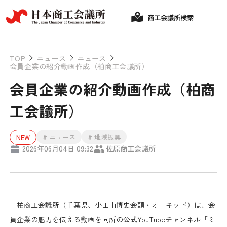
商工会議所検索
TOP
ニュース
ニュース
会員企業の紹介動画作成（柏商工会議所）
会員企業の紹介動画作成（柏商
工会議所）
# ニュース
# 地域振興
NEW
2026年06月04日 09:32
佐原商工会議所
経営相談
融資制度・補助金
会頭コメント
柏商工会議所（千葉県、小田山博史会頭・オーキッド）は、会
保険・共済
員企業の魅力を伝える動画を同所の公式YouTubeチャンネル「ミ
政策提言