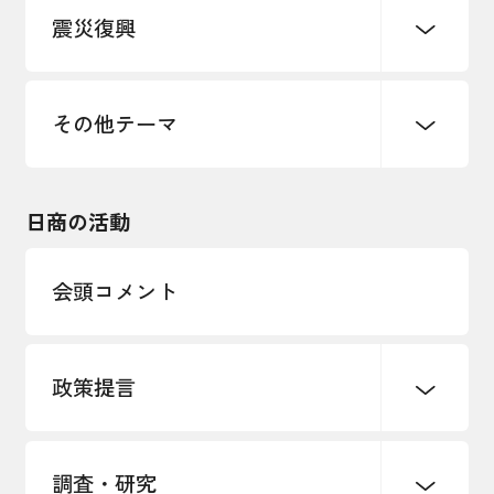
震災復興
事業承継・引継ぎ支援
まちづくり
観光振興
ものづくり
価格転嫁・取引適正化
税制
地域ブランド
その他地域振興
雇用・労働・人材確保
その他テーマ
令和６年能登半島地震関連
エネルギー・環境
輸入・輸出
東日本大震災関連
海外展開
その他中小企業経営
日商の活動
インボイス制度
多様な人材の活躍推進
会頭コメント
各種制度・助成金
パートナーシップ構築宣言
政策提言
海外情報レポート
経済ミッション
海外展開イニシアティブ
調査・研究
中小企業経営
雇用・労働・社会保障
安全保障貿易管理・技術流出防止に関す