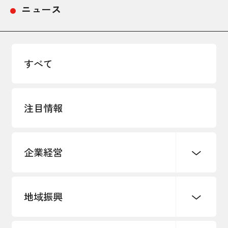
ニュース
採用情報
アクセス
すべて
所信
注目情報
企業経営
地域振興
創業
知的財産
販路開拓・拡大
デジタル化・DX推進