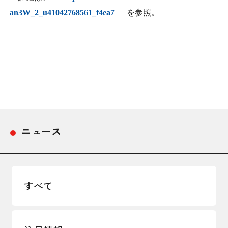
採用情報
an3W_2_u41042768561_f4ea7
を参照。
アクセス
所信
ニュース
すべて