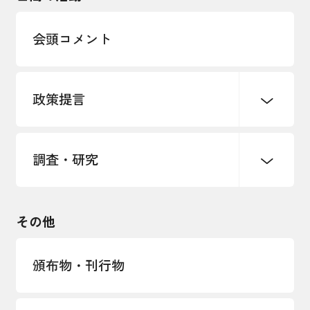
多様な人材の活躍推進
会頭コメント
各種制度・助成金
パートナーシップ構築宣言
政策提言
海外情報レポート
経済ミッション
海外展開イニシアティブ
調査・研究
中小企業経営
雇用・労働・社会保障
安全保障貿易管理・技術流出防止に関す
るコラム
観光振興・まちづくり
輸出管理体制構築支援
国土強靭化・社会基盤整備・震災復興
その他
LOBO調査
その他調査
経営者保証に関するガイドライン
頒布物・刊行物