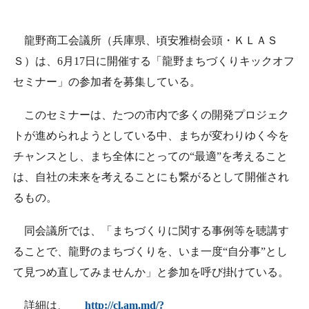
日本商工会議所とは
検定試験
調査・研究
龍野商工会議所（兵庫県、頃安雅樹会頭・ＫＬＡＳ
組織概要
ビジネス交流
Ｓ）は、
6
月
17
日に開催する「龍野まちづくりキックオフ
セミナー」の参加者を募集している。
役員紹介
海外ビジネス・貿易証明
このセミナーは、たつの市内で多くの開発プロジェク
日商のあゆみ
情報提供・広報
トが進められようとしている中、まちが変わりゆく今を
チャンスとし、まち全体にとっての“最適”を考えること
委員会・専門委員会
その他サービス
は、自社の未来を考えることにも繋がるとして開催され
るもの。
青年部・女性会
同会議所では、「まちづくりに関する事例等を聴講す
日商創立100周年宣言
ることで、龍野のまちづくりを、いま一度“自分事”とし
て見つめ直してみませんか」と参加を呼び掛けている。
情報公開
詳細は、
http://cl.am.md/?