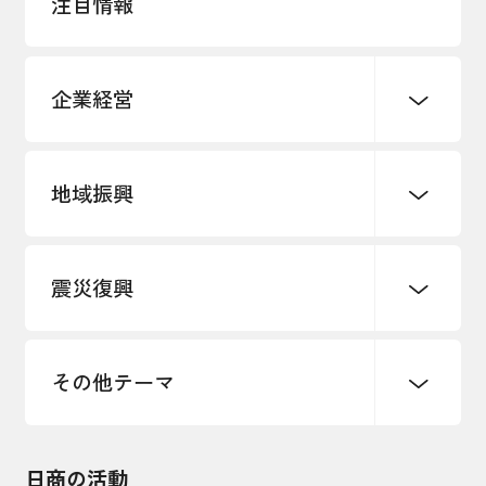
注目情報
企業経営
地域振興
創業
知的財産
販路開拓・拡大
デジタル化・DX推進
震災復興
事業承継・引継ぎ支援
まちづくり
観光振興
ものづくり
価格転嫁・取引適正化
税制
地域ブランド
その他地域振興
雇用・労働・人材確保
その他テーマ
令和６年能登半島地震関連
エネルギー・環境
輸入・輸出
東日本大震災関連
海外展開
その他中小企業経営
日商の活動
インボイス制度