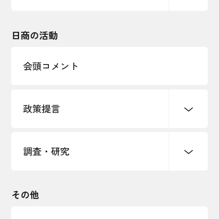
エネルギー・環境
輸入・輸出
東日本大震災関連
海外展開
その他中小企業経営
日商の活動
インボイス制度
多様な人材の活躍推進
会頭コメント
各種制度・助成金
パートナーシップ構築宣言
政策提言
海外情報レポート
経済ミッション
海外展開イニシアティブ
調査・研究
中小企業経営
雇用・労働・社会保障
安全保障貿易管理・技術流出防止に関す
るコラム
観光振興・まちづくり
輸出管理体制構築支援
国土強靭化・社会基盤整備・震災復興
その他
LOBO調査
その他調査
経営者保証に関するガイドライン