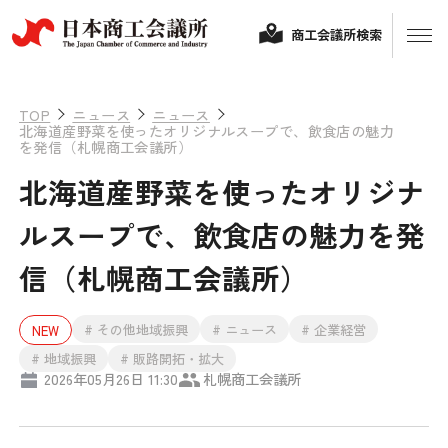
商工会議所検索
TOP
ニュース
ニュース
北海道産野菜を使ったオリジナルスープで、飲食店の魅力
を発信（札幌商工会議所）
北海道産野菜を使ったオリジナ
ルスープで、飲食店の魅力を発
信（札幌商工会議所）
経営相談
# その他地域振興
# ニュース
# 企業経営
NEW
融資制度・補助金
# 地域振興
# 販路開拓・拡大
会頭コメント
2026年05月26日 11:30
札幌商工会議所
保険・共済
政策提言