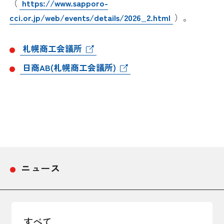
（
https://www.sapporo-
採用情報
cci.or.jp/web/events/details/2026_2.html
）。
アクセス
札幌商工会議所
日商AB(札幌商工会議所)
所信
ニュース
すべて