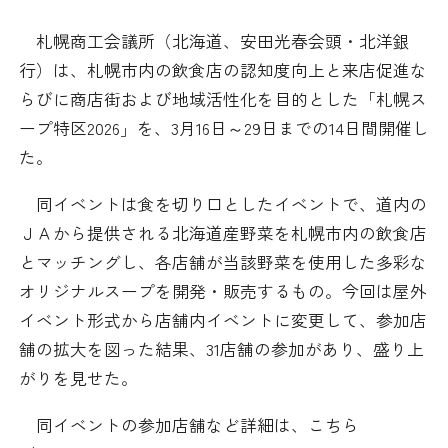
日本商工会議所とは
検定試験
札幌商工会議所（北海道、安田光春会頭・北洋銀
調査・研究
行）は、札幌市内の飲食店の認知度向上と来店促進な
組織概要
ビジネス交流
らびに商店街および地域活性化を目的とした「札幌ス
ープ特区2026」を、3月16日～29日までの14日間開催し
役員紹介
海外ビジネス・貿易証明
た。
日商のあゆみ
情報提供・広報
同イベントは食を切り口としたイベントで、道内の
ＪＡから提供される北海道産野菜を札幌市内の飲食店
委員会・専門委員会
その他サービス
とマッチングし、各店舗が当該野菜を使用した多彩な
オリジナルスープを開発・販売するもの。今回は屋外
青年部・女性会
イベント形式から店舗内イベントに変更して、参加店
舗の拡大を図った結果、31店舗の参加があり、盛り上
日商創立100周年宣言
がりを見せた。
情報公開
同イベントの参加店舗など詳細は、こちら