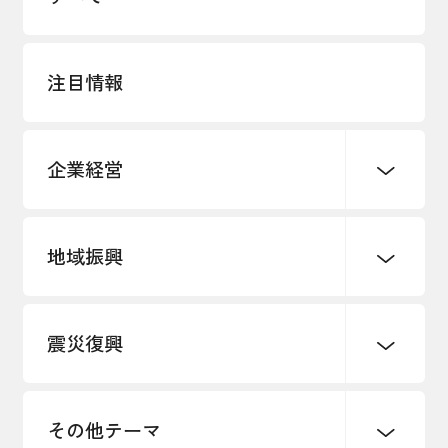
注目情報
企業経営
地域振興
創業
知的財産
販路開拓・拡大
デジタル化・DX推進
震災復興
事業承継・引継ぎ支援
まちづくり
観光振興
ものづくり
価格転嫁・取引適正化
税制
地域ブランド
その他地域振興
雇用・労働・人材確保
その他テーマ
令和６年能登半島地震関連