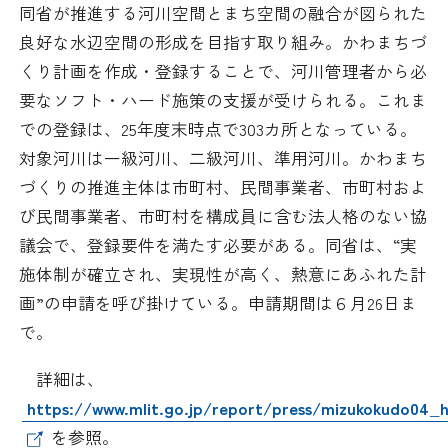
日本商工会議所とは
同省が推進する河川空間とまち空間の融合が図られた
検定試験
良好な水辺空間の形成を目指す取り組み。かわまちづ
調査・研究
組織概要
くり計画を作成・登録することで、河川管理者から必
ビジネス交流
要なソフト・ハード施策の支援が受けられる。これま
役員紹介
での登録は、25年度末時点で303カ所となっている。
海外ビジネス・貿易証明
対象河川は一級河川、二級河川、準用河川。かわまち
日商のあゆみ
づくりの推進主体は市町村、民間事業者、市町村およ
情報提供・広報
び民間事業者、市町村を構成員に含む法人格のない協
委員会・専門委員会
議会で、登録要件を満たす必要がある。同省は、“実
その他サービス
施体制が確立され、実現性が高く、熱意にあふれた計
青年部・女性会
画”の申請を呼び掛けている。申請期間は６月26日ま
で。
日商創立100周年宣言
詳細は、
https://www.mlit.go.jp/report/press/mizukokudo04_
情報公開
を参照。