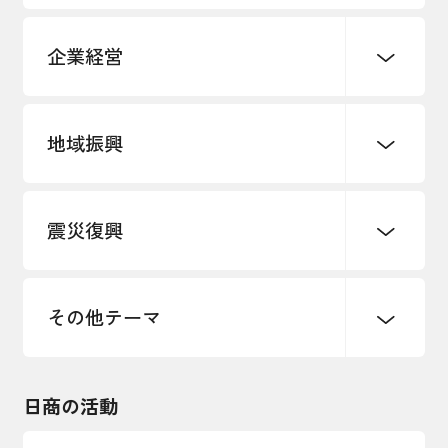
企業経営
地域振興
創業
知的財産
販路開拓・拡大
デジタル化・DX推進
震災復興
事業承継・引継ぎ支援
まちづくり
観光振興
ものづくり
価格転嫁・取引適正化
税制
地域ブランド
その他地域振興
雇用・労働・人材確保
その他テーマ
令和６年能登半島地震関連
エネルギー・環境
輸入・輸出
東日本大震災関連
海外展開
その他中小企業経営
日商の活動
インボイス制度