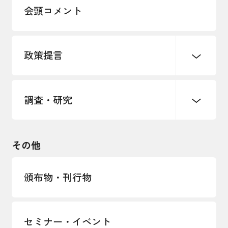
多様な人材の活躍推進
会頭コメント
各種制度・助成金
パートナーシップ構築宣言
政策提言
海外情報レポート
経済ミッション
海外展開イニシアティブ
調査・研究
中小企業経営
雇用・労働・社会保障
安全保障貿易管理・技術流出防止に関す
るコラム
観光振興・まちづくり
輸出管理体制構築支援
国土強靭化・社会基盤整備・震災復興
その他
LOBO調査
その他調査
経営者保証に関するガイドライン
頒布物・刊行物
セミナー・イベント