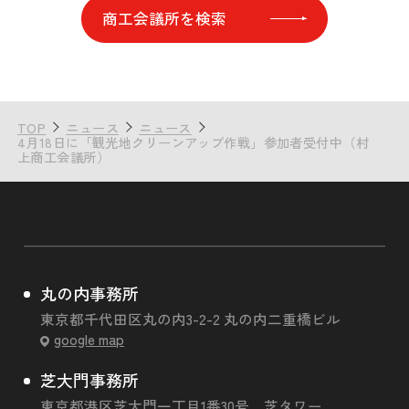
商工会議所を検索
TOP
ニュース
ニュース
4月18日に「観光地クリーンアップ作戦」参加者受付中（村
上商工会議所）
丸の内事務所
東京都千代田区丸の内3-2-2 丸の内二重橋ビル
google map
芝大門事務所
東京都港区芝大門一丁目1番30号 芝タワー