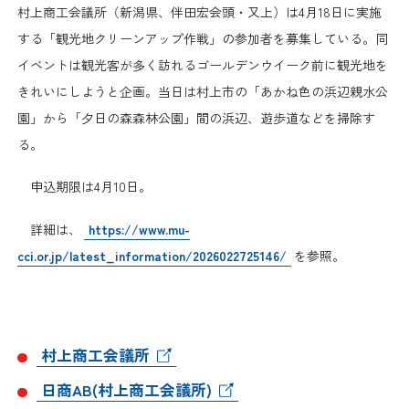
日本商工会議所とは
村上商工会議所（新潟県、伴田宏会頭・又上）は4月18日に実施
検定試験
する「観光地クリーンアップ作戦」の参加者を募集している。同
調査・研究
組織概要
イベントは観光客が多く訪れるゴールデンウイーク前に観光地を
ビジネス交流
きれいにしようと企画。当日は村上市の「あかね色の浜辺親水公
役員紹介
園」から「夕日の森森林公園」間の浜辺、遊歩道などを掃除す
海外ビジネス・貿易証明
る。
日商のあゆみ
情報提供・広報
申込期限は4月10日。
委員会・専門委員会
詳細は、
https://www.mu-
その他サービス
cci.or.jp/latest_information/2026022725146/
を参照。
青年部・女性会
日商創立100周年宣言
村上商工会議所
情報公開
日商AB(村上商工会議所)