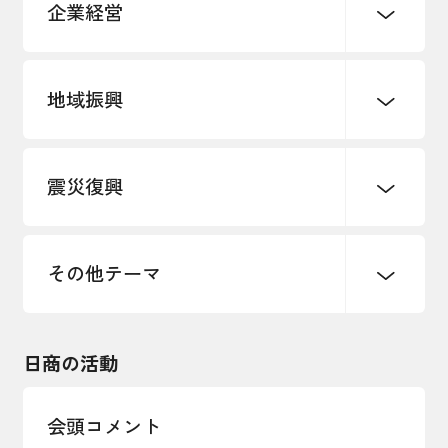
企業経営
地域振興
創業
知的財産
販路開拓・拡大
デジタル化・DX推進
震災復興
事業承継・引継ぎ支援
まちづくり
観光振興
ものづくり
価格転嫁・取引適正化
税制
地域ブランド
その他地域振興
雇用・労働・人材確保
その他テーマ
令和６年能登半島地震関連
エネルギー・環境
輸入・輸出
東日本大震災関連
海外展開
その他中小企業経営
日商の活動
インボイス制度
多様な人材の活躍推進
会頭コメント
各種制度・助成金