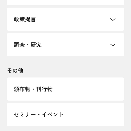
パートナーシップ構築宣言
政策提言
海外情報レポート
経済ミッション
海外展開イニシアティブ
調査・研究
中小企業経営
雇用・労働・社会保障
安全保障貿易管理・技術流出防止に関す
るコラム
観光振興・まちづくり
輸出管理体制構築支援
国土強靭化・社会基盤整備・震災復興
その他
LOBO調査
その他調査
経営者保証に関するガイドライン
頒布物・刊行物
セミナー・イベント