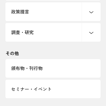
パートナーシップ構築宣言
政策提言
海外情報レポート
経済ミッション
海外展開イニシアティブ
調査・研究
中小企業経営
雇用・労働・社会保障
安全保障貿易管理・技術流出防止に関す
るコラム
観光振興・まちづくり
輸出管理体制構築支援
国土強靭化・社会基盤整備・震災復興
その他
LOBO調査
その他調査
経営者保証に関するガイドライン
頒布物・刊行物
セミナー・イベント