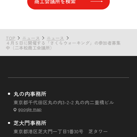
商工会議所を検索
TOP
ニュース
ニュース
４月５日に開催する「さくらウォーキング」の参加者募集
中（二本松商工会議所）
丸の内事務所
東京都千代田区丸の内3-2-2 丸の内二重橋ビル
google map
芝大門事務所
東京都港区芝大門一丁目1番30号 芝タワー