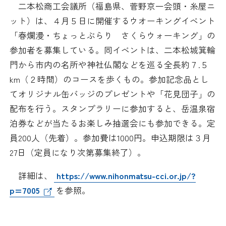
二本松商工会議所（福島県、菅野京一会頭・糸屋ニ
日本商工会議所とは
検定試験
ット）は、４月５日に開催するウオーキングイベント
調査・研究
「春爛漫・ちょっとぶらり さくらウォーキング」の
組織概要
ビジネス交流
参加者を募集している。同イベントは、二本松城箕輪
門から市内の名所や神社仏閣などを巡る全長約７.５
役員紹介
海外ビジネス・貿易証明
km（２時間）のコースを歩くもの。参加記念品とし
てオリジナル缶バッジのプレゼントや「花見団子」の
日商のあゆみ
情報提供・広報
配布を行う。スタンプラリーに参加すると、岳温泉宿
泊券などが当たるお楽しみ抽選会にも参加できる。定
委員会・専門委員会
その他サービス
員200人（先着）。参加費は1000円。申込期限は３月
27日（定員になり次第募集終了）。
青年部・女性会
詳細は、
https://www.nihonmatsu-cci.or.jp/?
日商創立100周年宣言
p=7005
を参照。
情報公開