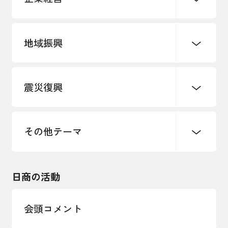
地域振興
創業
知的財産
販路開拓・拡大
デジタル化・DX推進
震災復興
事業承継・引継ぎ支援
まちづくり
観光振興
ものづくり
価格転嫁・取引適正化
税制
地域ブランド
その他地域振興
雇用・労働・人材確保
その他テーマ
令和６年能登半島地震関連
エネルギー・環境
輸入・輸出
東日本大震災関連
海外展開
その他中小企業経営
日商の活動
インボイス制度
多様な人材の活躍推進
会頭コメント
各種制度・助成金