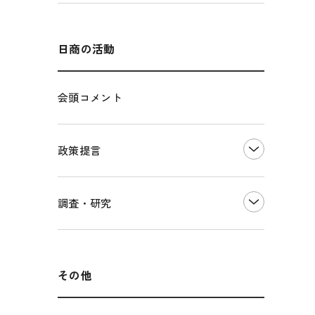
エネルギー・環境
輸入・輸出
インボイス制度
海外展開
その他中小企業経営
多様な人材の活躍推進
日商の活動
各種制度・助成金
パートナーシップ構築宣言
会頭コメント
海外情報レポート
経済ミッション
海外展開イニシアティブ
政策提言
安全保障貿易管理・技術流出防止に関す
るコラム
中小企業経営
調査・研究
輸出管理体制構築支援
雇用・労働・社会保障
経営者保証に関するガイドライン
観光振興・まちづくり
LOBO調査
その他調査
国土強靭化・社会基盤整備・震災復興
その他