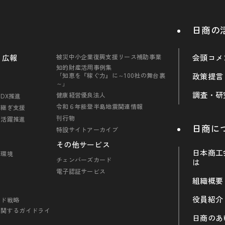
日商の
・広報
被災中小企業復興支援リース補助事業
会頭コメ
知的財産活用事例集
「知恵を『稼ぐ力』に～100社の舞台裏
政策提言
～」
調査・研
健康経営優良法人
DX推進
令和６年能登半島地震関連情報
引継ぎ支援
刊行物
の活躍推進
日商に
特設サイトアーカイブ
その他サービス
日本商工
・環境
チェンバーズカード
は
電子認証サービス
組織概要
役員紹介
ンド戦略
に関するガイドライ
日商のあ