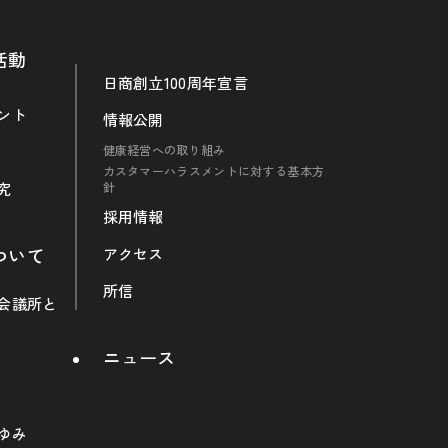
活動
日商創立100周年宣言
ント
情報公開
健康経営への取り組み
カスタマーハラスメントに対する基本方
究
針
採用情報
ついて
アクセス
所信
会議所と
ニュース
ゆみ