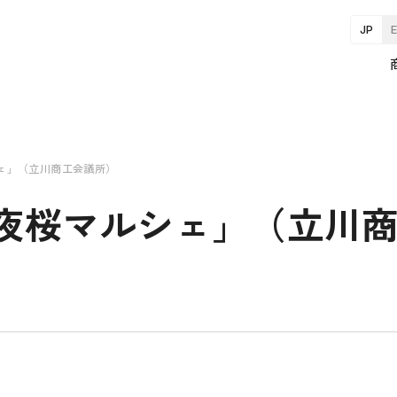
JP
シェ」（立川商工会議所）
の夜桜マルシェ」（立川