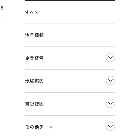
催
すべて
て
注目情報
企業経営
創業
知的財産
地域振興
販路開拓・拡大
デジタル化・DX推進
まちづくり
観光振興
震災復興
事業承継・引継ぎ支援
ものづくり
地域ブランド
価格転嫁・取引適正化
税制
その他地域振興
令和６年能登半島地震関連
その他テーマ
雇用・労働・人材確保
東日本大震災関連