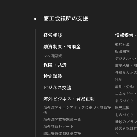
商工会議所の支援
経営相談
情報提供
知的財産
融資制度・補助金
販路開拓
マル経融資
デジタル化・
保険・共済
事業承継・
多様な人材
検定試験
税制
雇用・労働
ビジネス交流
エネルギー
海外ビジネス・貿易証明
まちづくり
海外展開イニシアティブに基づく情報提
観光振興
供
ものづくり
海外展開支援施策一覧
地域のブラ
海外情報レポート
経営者保証
ン
輸出管理体制構築支援