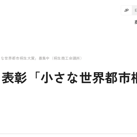
JP
さな世界都市桐生大賞」募集中（桐生商工会議所）
を表彰「小さな世界都市
）