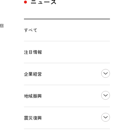
ニュース
個
すべて
注目情報
企業経営
創業
知的財産
地域振興
販路開拓・拡大
デジタル化・DX推進
まちづくり
観光振興
震災復興
事業承継・引継ぎ支援
ものづくり
地域ブランド