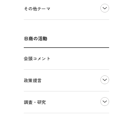
価格転嫁・取引適正化
税制
その他地域振興
令和６年能登半島地震関連
その他テーマ
雇用・労働・人材確保
東日本大震災関連
エネルギー・環境
輸入・輸出
インボイス制度
海外展開
その他中小企業経営
多様な人材の活躍推進
日商の活動
各種制度・助成金
パートナーシップ構築宣言
会頭コメント
海外情報レポート
経済ミッション
海外展開イニシアティブ
政策提言
安全保障貿易管理・技術流出防止に関す
るコラム
中小企業経営
調査・研究
輸出管理体制構築支援
雇用・労働・社会保障
経営者保証に関するガイドライン
観光振興・まちづくり
LOBO調査
その他調査
国土強靭化・社会基盤整備・震災復興