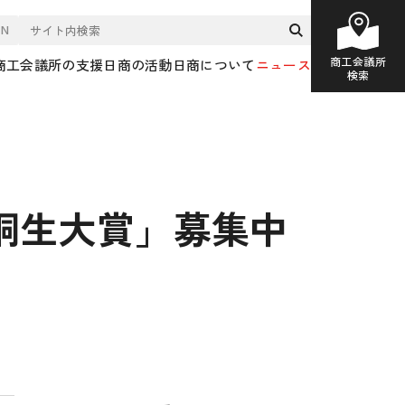
EN
商工会議所
商工会議所の支援
日商の活動
日商について
ニュース
検索
桐生大賞」募集中