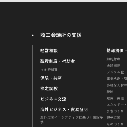
商工会議所の支援
経営相談
情報提供
知的財産
融資制度・補助金
販路開拓
マル経融資
デジタル化・
保険・共済
事業承継・
多様な人材
検定試験
税制
雇用・労働
ビジネス交流
エネルギー
海外ビジネス・貿易証明
まちづくり
海外展開イニシアティブに基づく情報提
観光振興
供
ものづくり