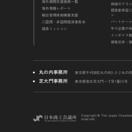
海外展開支援施策一覧
地域のブラ
海外情報レポート
経営者保証
ン
輸出管理体制構築支援
パートナー
二国間・多国間経済委員会
中小企業の
経済ミッション
インボイス
価格交渉・
丸の内事務所
東京都千代田区丸の内3-2-2 丸の
芝大門事務所
東京都港区芝大門一丁目1番30号
Copyright © The Japan Chambe
reserved.