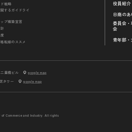
役員紹介
ンド戦略
に関するガイドライ
日商のあ
シップ構築宣言
委員会・
会計
会
制度
青年部・
価格転嫁のススメ
内二重橋ビル
google map
 芝タワー
google map
r of Commerce and
Industry. All rights