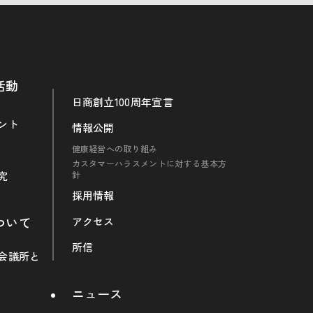
活動
日商創立100周年宣言
ント
情報公開
健康経営への取り組み
カスタマーハラスメントに対する基本方
究
針
採用情報
ついて
アクセス
所信
会議所と
ニュース