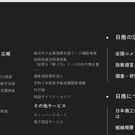
日商の
・広報
被災中小企業復興支援リース補助事業
会頭コメ
知的財産活用事例集
「知恵を『稼ぐ力』に～100社の舞台裏
政策提言
～」
調査・研
健康経営優良法人
DX推進
令和６年能登半島地震関連情報
引継ぎ支援
刊行物
の活躍推進
日商に
特設サイトアーカイブ
その他サービス
日本商工
・環境
チェンバーズカード
は
電子認証サービス
組織概要