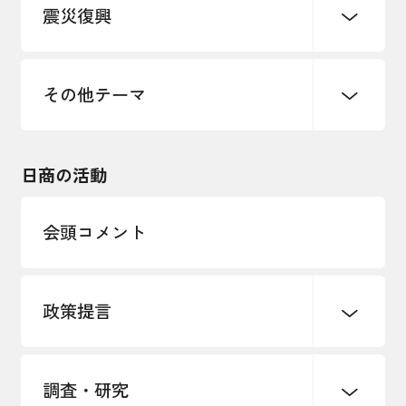
震災復興
事業承継・引継ぎ支援
まちづくり
観光振興
ものづくり
価格転嫁・取引適正化
税制
地域ブランド
その他地域振興
雇用・労働・人材確保
その他テーマ
令和６年能登半島地震関連
エネルギー・環境
輸入・輸出
東日本大震災関連
海外展開
その他中小企業経営
日商の活動
インボイス制度
多様な人材の活躍推進
会頭コメント
各種制度・助成金
パートナーシップ構築宣言
政策提言
海外情報レポート
経済ミッション
海外展開イニシアティブ
調査・研究
中小企業経営
雇用・労働・社会保障
安全保障貿易管理・技術流出防止に関す