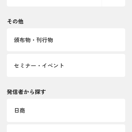
るコラム
観光振興・まちづくり
輸出管理体制構築支援
国土強靭化・社会基盤整備・震災復興
その他
LOBO調査
その他調査
経営者保証に関するガイドライン
頒布物・刊行物
セミナー・イベント
発信者から探す
日商