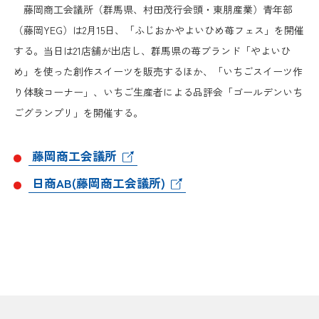
日本商工会議所とは
藤岡商工会議所（群馬県、村田茂行会頭・東朋産業）青年部
検定試験
（藤岡YEG）は2月15日、「ふじおかやよいひめ苺フェス」を開催
調査・研究
組織概要
する。当日は21店舗が出店し、群馬県の苺ブランド「やよいひ
ビジネス交流
め」を使った創作スイーツを販売するほか、「いちごスイーツ作
役員紹介
り体験コーナー」、いちご生産者による品評会「ゴールデンいち
海外ビジネス・貿易証明
ごグランプリ」を開催する。
日商のあゆみ
情報提供・広報
藤岡商工会議所
委員会・専門委員会
その他サービス
日商AB(藤岡商工会議所)
青年部・女性会
日商創立100周年宣言
情報公開