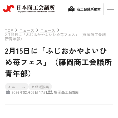
商工会議所検索
TOP
ニュース
ニュース
2月15日に「ふじおかやよいひめ苺フェス」（藤岡商工会議
所青年部）
2月15日に「ふじおかやよいひ
め苺フェス」（藤岡商工会議所
青年部）
経営相談
# ニュース
# 地域振興
2026年02月03日 17:51
藤岡商工会議所
融資制度・補助金
会頭コメント
保険・共済
政策提言