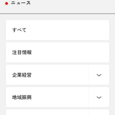
ニュース
採用情報
アクセス
すべて
所信
注目情報
企業経営
地域振興
創業
知的財産
販路開拓・拡大
デジタル化・DX推進