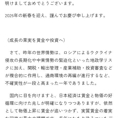
明けましておめでとうございます。
日本商工会議所とは
検定試験
調査・研究
2026年の新春を迎え、謹んでお慶び申し上げます。
組織概要
ビジネス交流
役員紹介
海外ビジネス・貿易証明
（成長の果実を賃金や投資へ）
日商のあゆみ
情報提供・広報
さて、昨年の世界情勢は、ロシアによるウクライナ
侵攻の長期化や中東情勢の緊迫化といった地政学リス
委員会・専門委員会
その他サービス
クに加え、関税・輸出管理・産業補助・投資審査など
が複合的に作用し、通商環境の再編が進行するなど、
青年部・女性会
不確実性が一段と高まった一年でありました。
日商創立100周年宣言
国内に目を向けますと、日本経済は賃金と物価の好
循環に向けた兆しが明確になりつつありますが、依然
情報公開
として物価上昇に賃金が追いつかず、実質賃金の着実