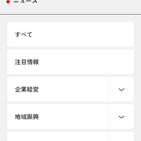
ニュース
すべて
注目情報
企業経営
地域振興
創業
知的財産
販路開拓・拡大
デジタル化・DX推進