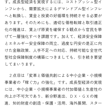
す。成長型経済を実現するには、コストプッシュ型イ
ンフレから、需要拡大によるデマンドプル型インフレ
へと転換し、賃金と投資の好循環を持続させる必要が
あります。そのためにも、適切な価格転嫁と取引適正
化の推進は、賃上げ原資を確保する観点から官民を挙
げて一層強化すべき課題です。加えて、経済安全保障
とエネルギー安全保障の両立、過度な円安の是正に向
けた金融政策、人手不足への対応、持続可能な全世代
型社会保障制度の構築につきましても、引き続き要望
してまいります。
２点目は「変革と価値共創による中小企業・小規模
事業者の『稼ぐ力』の強化」です。成長型経済の実現
には、中小企業・小規模事業者の付加価値と生産性の
向上が不可欠であり、新分野進出、ＤＸ・ＧＸの推
進、知的財産の創造・保護・活用、海外展開、スター