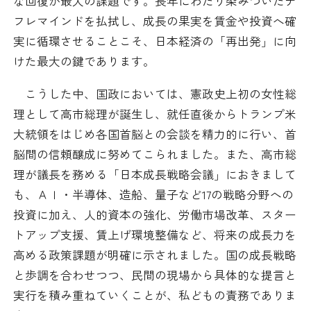
な回復が最大の課題です。長年にわたり染みついたデ
採用情報
フレマインドを払拭し、成長の果実を賃金や投資へ確
実に循環させることこそ、日本経済の「再出発」に向
アクセス
けた最大の鍵であります。
こうした中、国政においては、憲政史上初の女性総
所信
理として高市総理が誕生し、就任直後からトランプ米
大統領をはじめ各国首脳との会談を精力的に行い、首
脳間の信頼醸成に努めてこられました。また、高市総
理が議長を務める「日本成長戦略会議」におきまして
も、ＡＩ・半導体、造船、量子など17の戦略分野への
投資に加え、人的資本の強化、労働市場改革、スター
トアップ支援、賃上げ環境整備など、将来の成長力を
高める政策課題が明確に示されました。国の成長戦略
と歩調を合わせつつ、民間の現場から具体的な提言と
実行を積み重ねていくことが、私どもの責務でありま