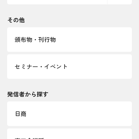
るコラム
観光振興・まちづくり
輸出管理体制構築支援
国土強靭化・社会基盤整備・震災復興
その他
LOBO調査
その他調査
経営者保証に関するガイドライン
頒布物・刊行物
セミナー・イベント
発信者から探す
日商