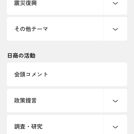
震災復興
事業承継・引継ぎ支援
まちづくり
観光振興
ものづくり
価格転嫁・取引適正化
税制
地域ブランド
その他地域振興
雇用・労働・人材確保
その他テーマ
令和６年能登半島地震関連
エネルギー・環境
輸入・輸出
東日本大震災関連
海外展開
その他中小企業経営
日商の活動
インボイス制度
多様な人材の活躍推進
会頭コメント
各種制度・助成金
パートナーシップ構築宣言
政策提言
海外情報レポート
経済ミッション
海外展開イニシアティブ
調査・研究
中小企業経営
雇用・労働・社会保障
安全保障貿易管理・技術流出防止に関す