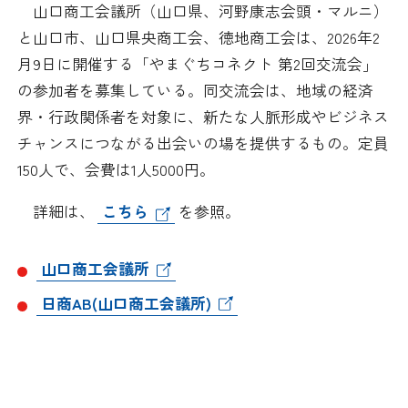
山口商工会議所（山口県、河野康志会頭・マルニ）
日本商工会議所とは
検定試験
と山口市、山口県央商工会、徳地商工会は、2026年2
調査・研究
月9日に開催する「やまぐちコネクト 第2回交流会」
組織概要
ビジネス交流
の参加者を募集している。同交流会は、地域の経済
界・行政関係者を対象に、新たな人脈形成やビジネス
役員紹介
海外ビジネス・貿易証明
チャンスにつながる出会いの場を提供するもの。定員
150人で、会費は1人5000円。
日商のあゆみ
情報提供・広報
詳細は、
こちら
を参照。
委員会・専門委員会
その他サービス
山口商工会議所
青年部・女性会
日商AB(山口商工会議所)
日商創立100周年宣言
情報公開