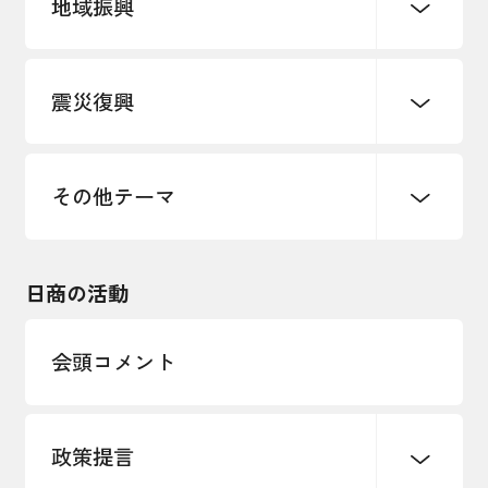
地域振興
創業
知的財産
販路開拓・拡大
デジタル化・DX推進
震災復興
事業承継・引継ぎ支援
まちづくり
観光振興
ものづくり
価格転嫁・取引適正化
税制
地域ブランド
その他地域振興
雇用・労働・人材確保
その他テーマ
令和６年能登半島地震関連
エネルギー・環境
輸入・輸出
東日本大震災関連
海外展開
その他中小企業経営
日商の活動
インボイス制度
多様な人材の活躍推進
会頭コメント
各種制度・助成金
パートナーシップ構築宣言
政策提言
海外情報レポート
経済ミッション