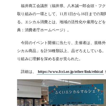
福井商工会議所（福井県、八木誠一郎会頭・フク
取り組みの一環として、
11
月
1
日から
16
日までの期
る。エシカル消費とは、地域の活性化や雇用などを
典：消費者庁ホームページ）。
今回のイベント開催に当たり、主催者は、規格外
シカル商品」を計
50
種類以上、品ぞろえしている。
り組みに理解を深める姿が見られた。
詳細は、
https://www.fcci.or.jp/other/link/ethical