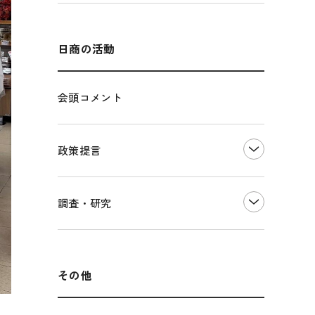
エネルギー・環境
輸入・輸出
インボイス制度
海外展開
その他中小企業経営
多様な人材の活躍推進
日商の活動
各種制度・助成金
パートナーシップ構築宣言
会頭コメント
海外情報レポート
経済ミッション
海外展開イニシアティブ
政策提言
安全保障貿易管理・技術流出防止に関す
るコラム
中小企業経営
調査・研究
輸出管理体制構築支援
雇用・労働・社会保障
経営者保証に関するガイドライン
観光振興・まちづくり
LOBO調査
その他調査
国土強靭化・社会基盤整備・震災復興
その他