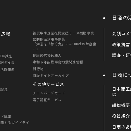
日商の
・広報
被災中小企業復興支援リース補助事業
会頭コメ
知的財産活用事例集
「知恵を『稼ぐ力』に～100社の舞台裏
政策提言
～」
調査・研
健康経営優良法人
DX推進
令和６年能登半島地震関連情報
引継ぎ支援
刊行物
の活躍推進
日商に
特設サイトアーカイブ
その他サービス
日本商工
・環境
チェンバーズカード
は
電子認証サービス
組織概要
役員紹介
ンド戦略
に関するガイドライ
日商のあ