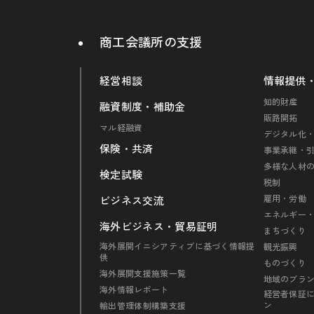
商工会議所の支援
経営相談
情報提供
知的財産
融資制度・補助金
販路開拓
マル経融資
デジタル化・
保険・共済
事業承継・
多様な人材
検定試験
税制
雇用・労働
ビジネス交流
エネルギー
海外ビジネス・貿易証明
まちづくり
海外展開イニシアティブに基づく情報提
観光振興
供
ものづくり
海外展開支援施策一覧
地域のブラ
海外情報レポート
経営者保証
ン
輸出管理体制構築支援