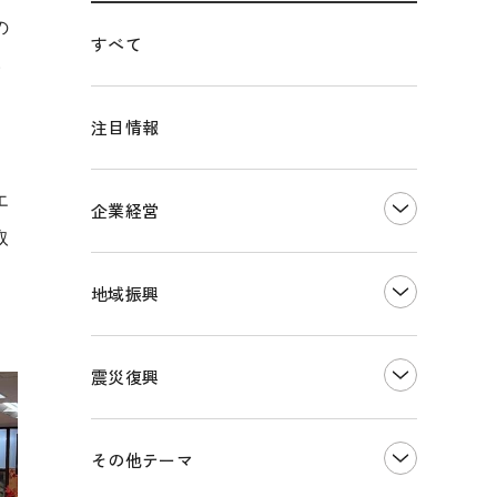
の
すべて
い
注目情報
エ
企業経営
取
創業
知的財産
地域振興
販路開拓・拡大
デジタル化・DX推進
まちづくり
観光振興
震災復興
事業承継・引継ぎ支援
ものづくり
地域ブランド
価格転嫁・取引適正化
税制
その他地域振興
令和６年能登半島地震関連
その他テーマ
雇用・労働・人材確保
東日本大震災関連