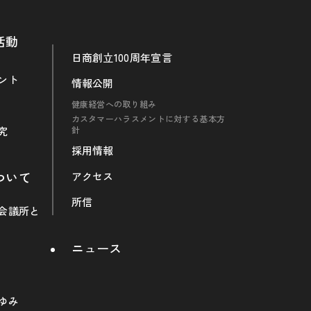
活動
日商創立100周年宣言
ント
情報公開
健康経営への取り組み
カスタマーハラスメントに対する基本方
究
針
採用情報
ついて
アクセス
所信
会議所と
ニュース
ゆみ