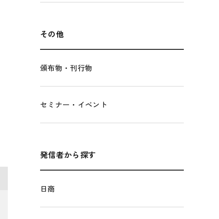
経営者保証に関するガイドライン
観光振興・まちづくり
LOBO調査
その他調査
国土強靭化・社会基盤整備・震災復興
その他
頒布物・刊行物
セミナー・イベント
発信者から探す
日商