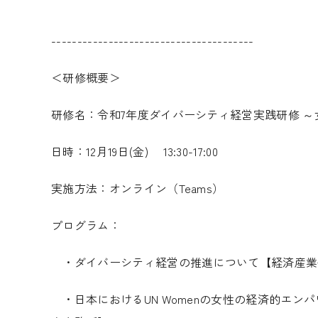
---------------------------------------
＜研修概要＞
研修名：令和
7
年度ダイバーシティ経営実践研修 
日時：
12
月
19
日
(
金
)
13:30-17:00
実施方法：オンライン（
Teams
）
プログラム：
・ダイバーシティ経営の推進について【経済産業
・日本における
UN Women
の女性の経済的エンパ