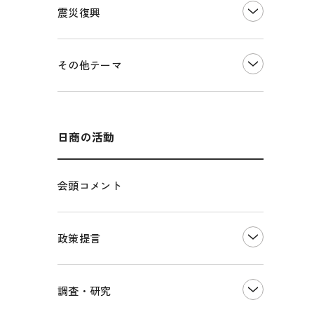
震災復興
事業承継・引継ぎ支援
ものづくり
地域ブランド
価格転嫁・取引適正化
税制
その他地域振興
令和６年能登半島地震関連
その他テーマ
雇用・労働・人材確保
東日本大震災関連
エネルギー・環境
輸入・輸出
インボイス制度
海外展開
その他中小企業経営
多様な人材の活躍推進
日商の活動
各種制度・助成金
パートナーシップ構築宣言
会頭コメント
海外情報レポート
経済ミッション
海外展開イニシアティブ
政策提言
安全保障貿易管理・技術流出防止に関す
るコラム
中小企業経営
調査・研究
日
輸出管理体制構築支援
雇用・労働・社会保障