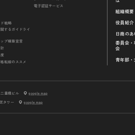
は
電子認証サービス
組織概要
役員紹介
ンド戦略
に関するガイドライ
日商のあ
シップ構築宣言
委員会・
会計
会
制度
青年部・
価格転嫁のススメ
内二重橋ビル
google map
 芝タワー
google map