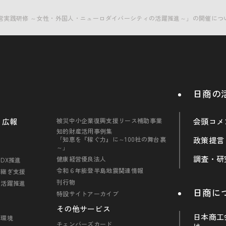
営実践研修 ～女性・外国人・ニューロダイバーシティの活躍推進～」の開催につ
日商の
・広報
被災中小企業復興支援リース補助事業
会頭コメ
知的財産活用事例集
「知恵を『稼ぐ力』に～100社の舞台裏
政策提言
～」
調査・研
健康経営優良法人
DX推進
令和６年能登半島地震関連情報
引継ぎ支援
刊行物
の活躍推進
日商に
特設サイトアーカイブ
その他サービス
日本商工
・環境
チェンバーズカード