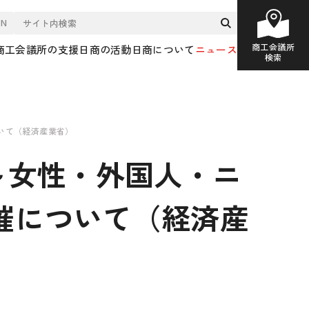
EN
商工会議所
商工会議所の支援
日商の活動
日商について
ニュース
検索
いて（経済産業省）
～女性・外国人・ニ
催について（経済産