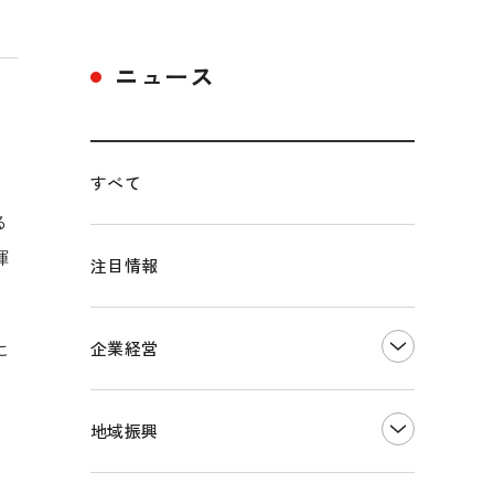
ニュース
すべて
る
揮
注目情報
に
企業経営
創業
知的財産
地域振興
販路開拓・拡大
デジタル化・DX推進
まちづくり
観光振興