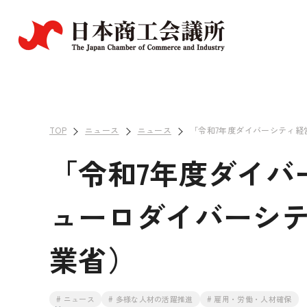
TOP
ニュース
ニュース
「令和7年度ダイバーシティ経
「令和7年度ダイバ
ューロダイバーシ
業省）
# ニュース
# 多様な人材の活躍推進
# 雇用・労働・人材確保