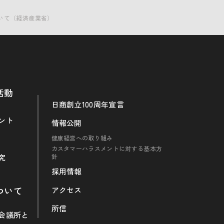
いて（経済産業省）
活動
日商創立100周年宣言
ント
情報公開
健康経営への取り組み
カスタマーハラスメントに対する基本方
究
針
採用情報
ついて
アクセス
所信
会議所と