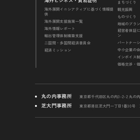
海外ビジネス・貿易証明
まちづくり
海外展開イニシアティブに基づく情報提
観光振興
供
ものづくり
海外展開支援施策一覧
地域のブラ
海外情報レポート
経営者保証
ン
輸出管理体制構築支援
パートナー
二国間・多国間経済委員会
中小企業の
経済ミッション
インボイス
価格交渉・
丸の内事務所
東京都千代田区丸の内3-2-2 丸の
芝大門事務所
東京都港区芝大門一丁目1番30号