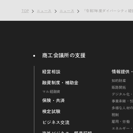
TOP
ニュース
ニュース
「令和7年度ダイバーシティ経
商工会議所の支援
経営相談
情報提供
知的財産
融資制度・補助金
販路開拓
マル経融資
デジタル化・
保険・共済
事業承継・
多様な人材
検定試験
税制
雇用・労働
ビジネス交流
エネルギー