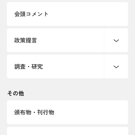
多様な人材の活躍推進
会頭コメント
各種制度・助成金
パートナーシップ構築宣言
政策提言
海外情報レポート
経済ミッション
海外展開イニシアティブ
調査・研究
中小企業経営
雇用・労働・社会保障
安全保障貿易管理・技術流出防止に関す
るコラム
観光振興・まちづくり
輸出管理体制構築支援
国土強靭化・社会基盤整備・震災復興
その他
LOBO調査
その他調査
経営者保証に関するガイドライン
頒布物・刊行物