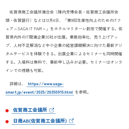
日本商工会議所とは
検定試験
佐賀県商工会議所連合会（陣内芳博会長・佐賀商工会議所会
調査・研究
組織概要
頭・佐賀銀行）などは12月4日、「第9回生産性向上のためのITフ
ビジネス交流
ェア～SAGA IT FAIR～」をホテルマリターレ創世で開催する。佐
役員紹介
賀県内外のIT関連企業30社が出展。業務効率化、売り上げアッ
海外ビジネス・貿易証明
プ、人材不足解消など中小企業の経営課題解決に向けた最新デジ
日商のあゆみ
タルサービスを体験できる。出展企業によるセミナーも同時開催
情報提供・広報
する。入場料は無料で、事前申し込みが必要。セミナーはオンラ
委員会・専門委員会
インでの視聴も可能。
その他サービス
詳細は、
https://www.saga-
青年部・女性会
smart.jp/event/2025/20250915.html
を参照。
日商創立100周年宣言
佐賀商工会議所
情報公開
日商AB(佐賀商工会議所)