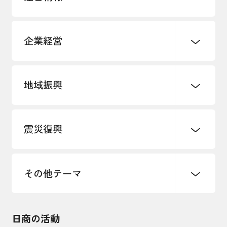
企業経営
地域振興
創業
知的財産
販路開拓・拡大
デジタル化・DX推進
震災復興
事業承継・引継ぎ支援
まちづくり
観光振興
ものづくり
価格転嫁・取引適正化
税制
地域ブランド
その他地域振興
雇用・労働・人材確保
その他テーマ
令和６年能登半島地震関連
エネルギー・環境
輸入・輸出
東日本大震災関連
海外展開
その他中小企業経営
日商の活動
インボイス制度