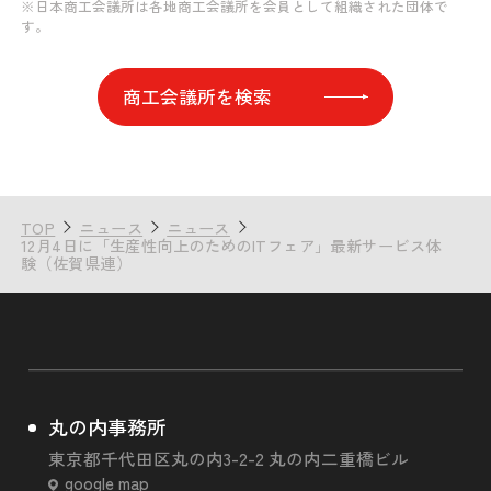
※日本商工会議所は各地商工会議所を会員として組織された団体で
す。
商工会議所を検索
TOP
ニュース
ニュース
12月4日に「生産性向上のためのITフェア」最新サービス体
験（佐賀県連）
丸の内事務所
東京都千代田区丸の内3-2-2 丸の内二重橋ビル
google map