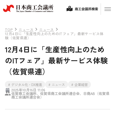
商工会議所検索
TOP
ニュース
ニュース
12月4日に「生産性向上のためのITフェア」最新サービス体
験（佐賀県連）
12月4日に「生産性向上のため
のITフェア」最新サービス体験
（佐賀県連）
経営相談
# デジタル化・DX推進
# ニュース
# 企業経営
2025年10月16日 11:06
融資制度・補助金
佐賀商工会議所、佐賀県商工会議所連合会、日商AB（佐賀県
商工会議所連合会）
会頭コメント
保険・共済
政策提言