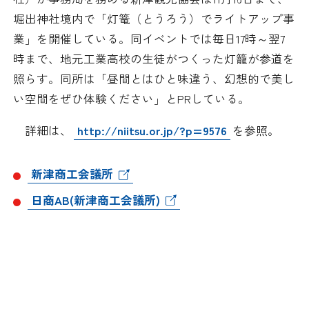
日本商工会議所とは
検定試験
堀出神社境内で「灯篭（とうろう）でライトアップ事
調査・研究
業」を開催している。同イベントでは毎日17時～翌7
組織概要
ビジネス交流
時まで、地元工業高校の生徒がつくった灯籠が参道を
照らす。同所は「昼間とはひと味違う、幻想的で美し
役員紹介
海外ビジネス・貿易証明
い空間をぜひ体験ください」とPRしている。
日商のあゆみ
詳細は、
http://niitsu.or.jp/?p=9576
を参照。
情報提供・広報
委員会・専門委員会
新津商工会議所
その他サービス
日商AB(新津商工会議所)
青年部・女性会
日商創立100周年宣言
情報公開