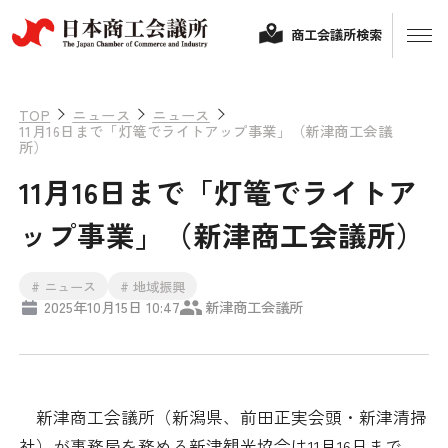
商工会議所検索
TOP
ニュース
ニュース
11月16日まで「灯篭でライトアップ事業」（新津商工会議
所）
11月16日まで「灯篭でライトア
ップ事業」（新津商工会議所）
# ニュース
# 地域振興
経営相談
2025年10月15日 10:47
新津商工会議所
融資制度・補助金
会頭コメント
保険・共済
新津商工会議所（新潟県、前田正実会頭・新津清掃
政策提言
社）が事務局を務める新津観光協会は11月16日まで、