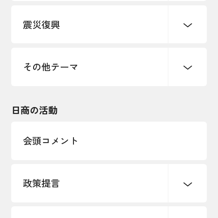
デジタル化・DX推進
震災復興
事業承継・引継ぎ支援
まちづくり
観光振興
ものづくり
価格転嫁・取引適正化
税制
地域ブランド
その他地域振興
雇用・労働・人材確保
その他テーマ
令和６年能登半島地震関連
エネルギー・環境
輸入・輸出
東日本大震災関連
海外展開
その他中小企業経営
日商の活動
インボイス制度
多様な人材の活躍推進
会頭コメント
各種制度・助成金
パートナーシップ構築宣言
政策提言
海外情報レポート
経済ミッション
海外展開イニシアティブ