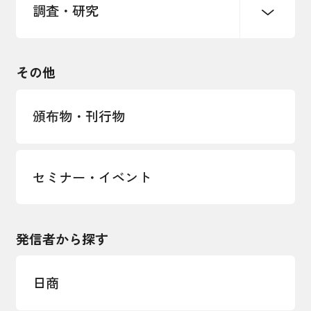
調査・研究
中小企業経営
雇用・労働・社会保障
安全保障貿易管理・技術流出防止に関す
るコラム
観光振興・まちづくり
輸出管理体制構築支援
国土強靭化・社会基盤整備・震災復興
その他
LOBO調査
その他調査
経営者保証に関するガイドライン
頒布物・刊行物
セミナー・イベント
発信者から探す
日商