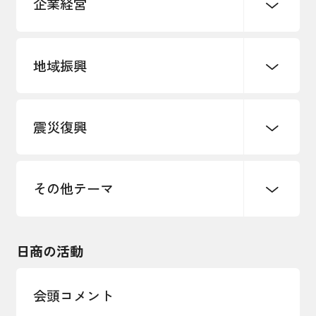
企業経営
地域振興
創業
知的財産
販路開拓・拡大
デジタル化・DX推進
震災復興
事業承継・引継ぎ支援
まちづくり
観光振興
ものづくり
価格転嫁・取引適正化
税制
地域ブランド
その他地域振興
雇用・労働・人材確保
その他テーマ
令和６年能登半島地震関連
エネルギー・環境
輸入・輸出
東日本大震災関連
海外展開
その他中小企業経営
日商の活動
インボイス制度
多様な人材の活躍推進
会頭コメント
各種制度・助成金