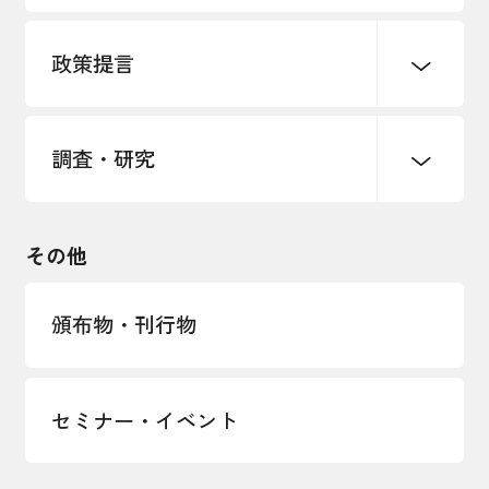
パートナーシップ構築宣言
政策提言
海外情報レポート
経済ミッション
海外展開イニシアティブ
調査・研究
中小企業経営
雇用・労働・社会保障
安全保障貿易管理・技術流出防止に関す
るコラム
観光振興・まちづくり
輸出管理体制構築支援
国土強靭化・社会基盤整備・震災復興
その他
LOBO調査
その他調査
経営者保証に関するガイドライン
頒布物・刊行物
セミナー・イベント