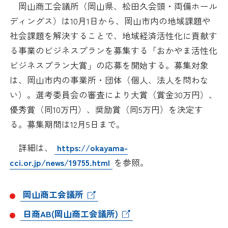
岡山商工会議所（岡山県、松田久会頭・両備ホール
日本商工会議所とは
検定試験
ディングス）は10月1日から、岡山市内の地域課題や
調査・研究
社会課題を解決することで、地域経済活性化に貢献す
組織概要
ビジネス交流
る事業のビジネスプランを募集する「おかやま活性化
ビジネスプラン大賞」の応募を開始する。募集対象
役員紹介
海外ビジネス・貿易証明
は、岡山市内の事業所・団体（個人、法人を問わな
い）。選考委員会の審査により大賞（賞金30万円）、
日商のあゆみ
情報提供・広報
優秀賞（同10万円）、奨励賞（同5万円）を決定す
る。募集期間は12月5日まで。
委員会・専門委員会
その他サービス
詳細は、
https://okayama-
青年部・女性会
cci.or.jp/news/19755.html
を参照。
日商創立100周年宣言
岡山商工会議所
情報公開
日商AB(岡山商工会議所)