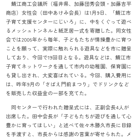
鯖江商工会議所（福井県、加藤団秀会頭・加藤吉平
日本商工会議所とは
検定試験
商店）女性会（田中あけみ会長）は1月9日、「鯖江市
調査・研究
子育て支援センターにじいろ」に、中をくぐって遊べ
組織概要
ビジネス交流
るメッシュトンネルと紙芝居一式を寄贈した。同女性
会では2006年から毎年、子どもたちが情操豊かに育つ
役員紹介
海外ビジネス・貿易証明
ことを願って、実際に触れられる遊具などを市に贈呈
しており、今回で19回目となる。遊具などは、鯖江市
日商のあゆみ
情報提供・広報
子育てネットワークを通して市内の幼稚園、保育園に
も貸し出され、大変喜ばれている。今回、購入費用に
委員会・専門委員会
その他サービス
は、昨年9月の「さばえ門前まつり」でドリンクなど
を販売した収益金の一部を充てた。
青年部・女性会
同センターで行われた贈呈式には、正副会長4人が
日商創立100周年宣言
出席した。田中会長が「子どもたちが遊びを通して心
豊かに育ってほしい」と述べて佐々木勝久市長に目録
情報公開
を手渡すと、市長からは感謝の言葉が寄せられた。メ