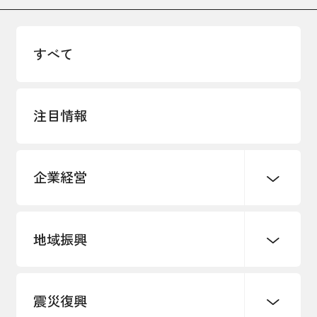
すべて
注目情報
企業経営
地域振興
創業
知的財産
販路開拓・拡大
デジタル化・DX推進
震災復興
事業承継・引継ぎ支援
まちづくり
観光振興
ものづくり