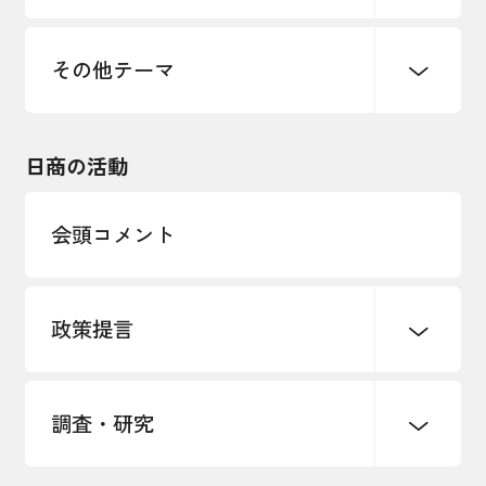
価格転嫁・取引適正化
税制
地域ブランド
その他地域振興
雇用・労働・人材確保
その他テーマ
令和６年能登半島地震関連
エネルギー・環境
輸入・輸出
東日本大震災関連
海外展開
その他中小企業経営
日商の活動
インボイス制度
多様な人材の活躍推進
会頭コメント
各種制度・助成金
パートナーシップ構築宣言
政策提言
海外情報レポート
経済ミッション
海外展開イニシアティブ
調査・研究
中小企業経営
雇用・労働・社会保障
安全保障貿易管理・技術流出防止に関す
るコラム
観光振興・まちづくり