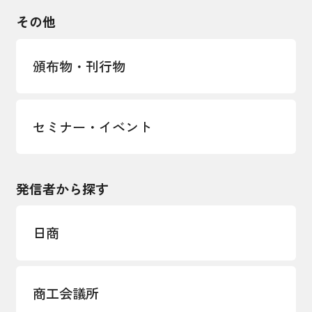
輸出管理体制構築支援
国土強靭化・社会基盤整備・震災復興
その他
LOBO調査
その他調査
経営者保証に関するガイドライン
頒布物・刊行物
セミナー・イベント
発信者から探す
日商
商工会議所