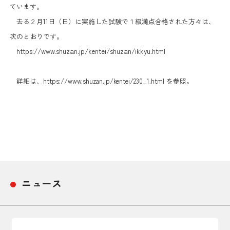
日本商工会議所とは
ています。
検定試験
去る２月11日（日）に実施した試験で１級満点合格された方々は、
調査・研究
組織概要
次のとおりです。
ビジネス交流
https://www.shuzan.jp/kentei/shuzan/ikkyu.html
役員紹介
海外ビジネス・貿易証明
詳細は、
https://www.shuzan.jp/kentei/230_1.html
を参照。
日商のあゆみ
情報提供・広報
委員会・専門委員会
その他サービス
青年部・女性会
ニュース
日商創立100周年宣言
情報公開