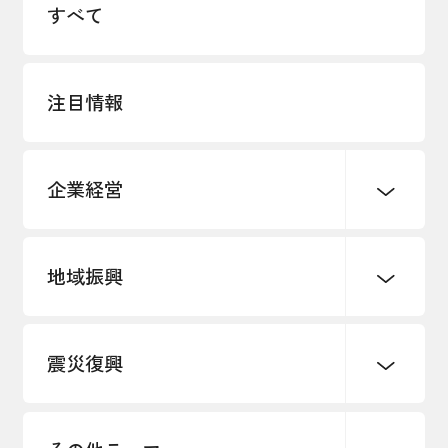
すべて
採用情報
アクセス
注目情報
所信
企業経営
地域振興
創業
知的財産
販路開拓・拡大
デジタル化・DX推進
震災復興
事業承継・引継ぎ支援
まちづくり
観光振興
ものづくり
価格転嫁・取引適正化
税制
地域ブランド
その他地域振興
雇用・労働・人材確保