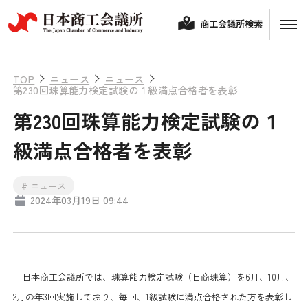
商工会議所検索
TOP
ニュース
ニュース
第230回珠算能力検定試験の１級満点合格者を表彰
第230回珠算能力検定試験の１
級満点合格者を表彰
# ニュース
2024年03月19日 09:44
経営相談
融資制度・補助金
会頭コメント
日本商工会議所では、珠算能力検定試験（日商珠算）を6月、10月、
保険・共済
2月の年3回実施しており、毎回、1級試験に満点合格された方を表彰し
政策提言