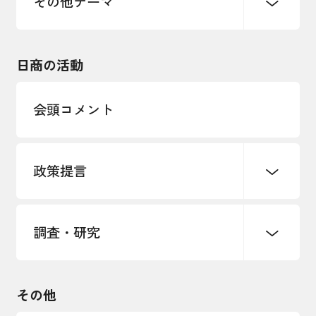
その他テーマ
令和６年能登半島地震関連
エネルギー・環境
輸入・輸出
東日本大震災関連
海外展開
その他中小企業経営
日商の活動
インボイス制度
多様な人材の活躍推進
会頭コメント
各種制度・助成金
パートナーシップ構築宣言
政策提言
海外情報レポート
経済ミッション
海外展開イニシアティブ
調査・研究
中小企業経営
雇用・労働・社会保障
安全保障貿易管理・技術流出防止に関す
るコラム
観光振興・まちづくり
輸出管理体制構築支援
国土強靭化・社会基盤整備・震災復興
その他
LOBO調査
その他調査
経営者保証に関するガイドライン